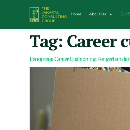
Home
About Us
Our S
Tag:
Career 
Fenomena Career Cushioning, Pengertian da