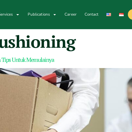
ervices
Publications
Career
Contact
cushioning
n Tips Untuk Memulainya