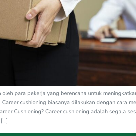
an oleh para pekerja yang berencana untuk meningkatk
areer cushioning biasanya dilakukan dengan cara mela
 Career Cushioning? Career cushioning adalah segala s
 […]