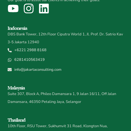
Our goal is to assist our clients in achieving their goals.
Indonesia
DBS Bank Tower, 12th Floor Ciputra World 1, Jl. Prof. Dr. Satrio Kav
3-5 Jakarta 12940
+6221 2988 8168
6281410563419
info@jakartaconsulting.com
Malaysia
Suite 307, Block A, Phileo Damansara 1, 9 Jalan 16/11, Off Jalan
Damansara, 46350 Petaling Jaya, Selangor
Thailand
10th Floor, RSU Tower, Sukhumvit 31 Road, Klongton Nua,