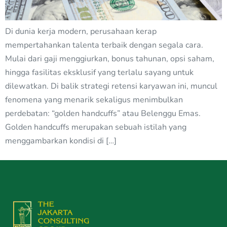
Di dunia kerja modern, perusahaan kerap
mempertahankan talenta terbaik dengan segala cara.
Mulai dari gaji menggiurkan, bonus tahunan, opsi saham,
hingga fasilitas eksklusif yang terlalu sayang untuk
dilewatkan. Di balik strategi retensi karyawan ini, muncul
fenomena yang menarik sekaligus menimbulkan
perdebatan: “golden handcuffs” atau Belenggu Emas.
Golden handcuffs merupakan sebuah istilah yang
menggambarkan kondisi di […]