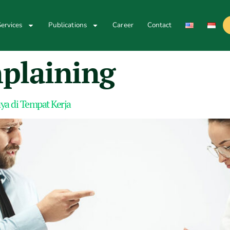
ervices
Publications
Career
Contact
nplaining
a di Tempat Kerja