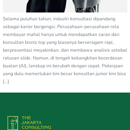
Selama puluhan tahun, industri konsultasi dipandang
sebagai karier bergengsi. Perusahaan-perusahaan rela
membayar mahal hanya untuk mendapatkan saran dari
konsultan bisnis top yang biasanya berseragam rapi,
berpresentasi meyakinkan, dan membawa analisis setebal
ratusan slide. Namun, di tengah kebangkitan kecerdasan
buatan (AI), lanskap ini berubah dengan cepat. Pekerjaan
yang dulu memerlukan tim besar konsultan junior kini bisa
[…]