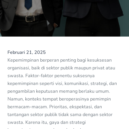
Februari 21, 2025
Kepemimpinan berperan penting bagi kesuksesan
organisasi, baik di sektor publik maupun privat atau
swasta. Faktor-faktor penentu suksesnya
kepemimpinan seperti visi, komunikasi, strategi, dan
pengambilan keputusan memang berlaku umum.
Namun, konteks tempat beroperasinya pemimpin
bermacam-macam. Prioritas, ekspektasi, dan
tantangan sektor publik tidak sama dengan sektor
swasta. Karena itu, gaya dan strategi