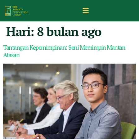
Hari:
8 bulan ago
Tantangan Kepemimpinan: Seni Memimpin Mantan
Atasan