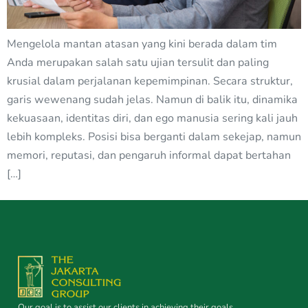
Mengelola mantan atasan yang kini berada dalam tim
Anda merupakan salah satu ujian tersulit dan paling
krusial dalam perjalanan kepemimpinan. Secara struktur,
garis wewenang sudah jelas. Namun di balik itu, dinamika
kekuasaan, identitas diri, dan ego manusia sering kali jauh
lebih kompleks. Posisi bisa berganti dalam sekejap, namun
memori, reputasi, dan pengaruh informal dapat bertahan
[…]
Our goal is to assist our clients in achieving their goals.