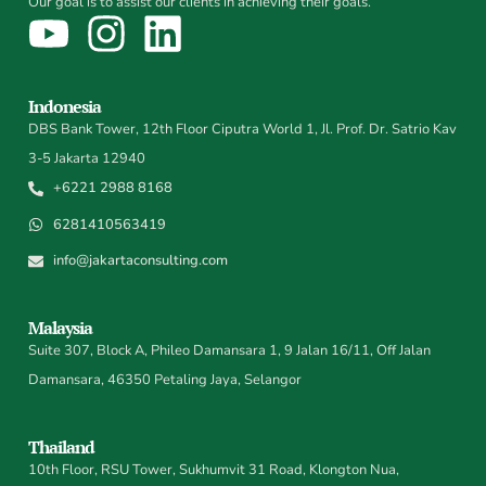
Our goal is to assist our clients in achieving their goals.
Indonesia
DBS Bank Tower, 12th Floor Ciputra World 1, Jl. Prof. Dr. Satrio Kav
3-5 Jakarta 12940
+6221 2988 8168
6281410563419
info@jakartaconsulting.com
Malaysia
Suite 307, Block A, Phileo Damansara 1, 9 Jalan 16/11, Off Jalan
Damansara, 46350 Petaling Jaya, Selangor
Thailand
10th Floor, RSU Tower, Sukhumvit 31 Road, Klongton Nua,