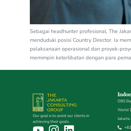
Sebagai headhunter profesional, The Jak
menduduki posisi Country Director. Ia me
pelaksanaan operasional dan proyek-proye
memimpin keterlibatan dengan para pema
Indon
DBS Ban
World 1,
Our goal is to assist our clients in
Jakarta
achieving their goals.
+62