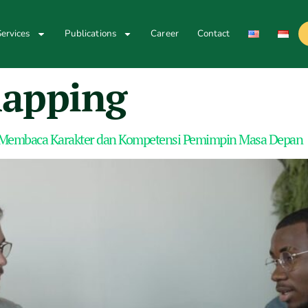
ervices
Publications
Career
Contact
mapping
ch Membaca Karakter dan Kompetensi Pemimpin Masa Depan