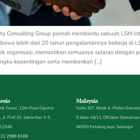
arta Consulting Group pernah membantu sebuah LSM Int
mbawa lebih dari 20 tahun pengalamannya bekerja di L
k organisasi, memastikan semuanya selaras dengan pri
ngku kepentingan serta memberikan […]
esia
Malaysia
k Tower, 12th Floor Ciputra
Suite 307, Block A, Phileo Damans
 Jl. Prof. Dr. Satrio Kav 3-5
9 Jalan 16/11, Off Jalan Damansar
 12940
46350 Petaling Jaya, Selangor
21 2988 8168