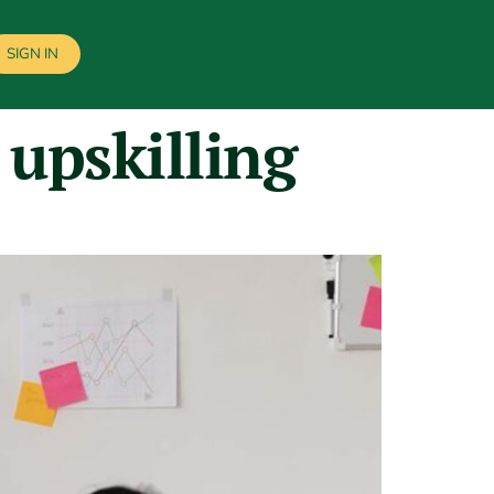
SIGN IN
 upskilling