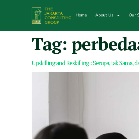
Home
About Us
Our S
Tag:
perbedaa
Upskilling and Reskilling : Serupa, tak Sama,