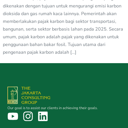
dikenakan dengan tujuan untuk mengurangi emisi karbon
dioksida dan gas rumah kaca lainnya. Pemerintah akan
memberlakukan pajak karbon bagi sektor transportasi,
bangunan, serta sektor berbasis lahan pada 2025. Secara
umum, pajak karbon adalah pajak yang dikenakan untuk
penggunaan bahan bakar fosil. Tujuan utama dari
pengenaan pajak karbon adalah […]
Our goal is to assist our clients in achieving their goals.