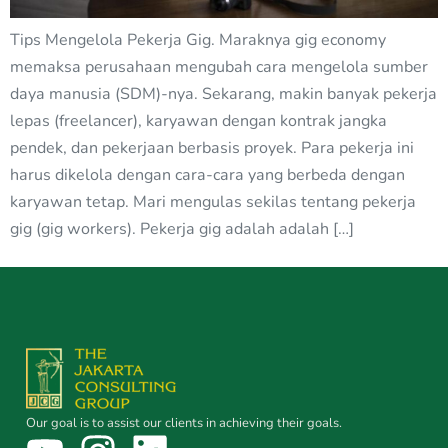
Tips Mengelola Pekerja Gig. Maraknya gig economy
memaksa perusahaan mengubah cara mengelola sumber
daya manusia (SDM)-nya. Sekarang, makin banyak pekerja
lepas (freelancer), karyawan dengan kontrak jangka
pendek, dan pekerjaan berbasis proyek. Para pekerja ini
harus dikelola dengan cara-cara yang berbeda dengan
karyawan tetap. Mari mengulas sekilas tentang pekerja
gig (gig workers). Pekerja gig adalah adalah […]
Our goal is to assist our clients in achieving their goals.