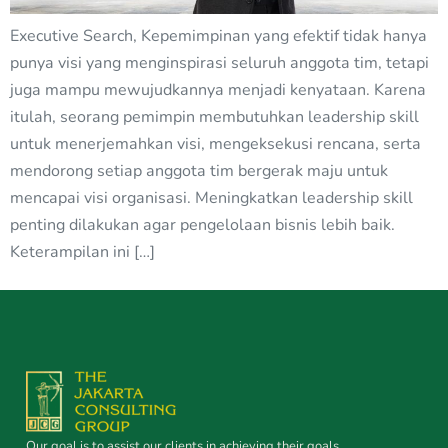
Executive Search, Kepemimpinan yang efektif tidak hanya
punya visi yang menginspirasi seluruh anggota tim, tetapi
juga mampu mewujudkannya menjadi kenyataan. Karena
itulah, seorang pemimpin membutuhkan leadership skill
untuk menerjemahkan visi, mengeksekusi rencana, serta
mendorong setiap anggota tim bergerak maju untuk
mencapai visi organisasi. Meningkatkan leadership skill
penting dilakukan agar pengelolaan bisnis lebih baik.
Keterampilan ini […]
Our goal is to assist our clients in achieving their goals.