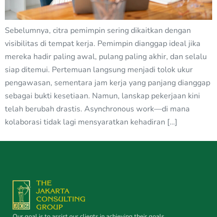
Sebelumnya, citra pemimpin sering dikaitkan dengan
visibilitas di tempat kerja. Pemimpin dianggap ideal jika
mereka hadir paling awal, pulang paling akhir, dan selalu
siap ditemui. Pertemuan langsung menjadi tolok ukur
pengawasan, sementara jam kerja yang panjang dianggap
sebagai bukti kesetiaan. Namun, lanskap pekerjaan kini
telah berubah drastis. Asynchronous work—di mana
kolaborasi tidak lagi mensyaratkan kehadiran […]
Our goal is to assist our clients in achieving their goals.