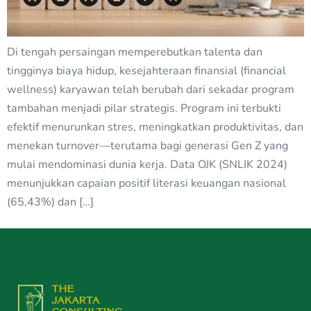
Di tengah persaingan memperebutkan talenta dan
tingginya biaya hidup, kesejahteraan finansial (financial
wellness) karyawan telah berubah dari sekadar program
tambahan menjadi pilar strategis. Program ini terbukti
efektif menurunkan stres, meningkatkan produktivitas, dan
menekan turnover—terutama bagi generasi Gen Z yang
mulai mendominasi dunia kerja. Data OJK (SNLIK 2024)
menunjukkan capaian positif literasi keuangan nasional
(65,43%) dan […]