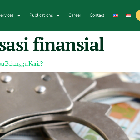
ervices
Publications
Career
Contact
asi finansial
au Belenggu Karir?